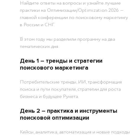
Найдите ответы на вопросы и узнайте лучшие
практики на Оптимизации/Optimization 2026 ―
главной конференции по поисковому маркетингу
в России и СНГ.
В этом году мы разделили программу на два
тематических дня:
День 1 ― тренды и стратегии
поискового маркетинга
Потребительские тренды, ИИ, трансформация
поиска и пути покупателя, стратегии для роста
бизнеса и будущее Рунета.
День 2 ― практика и инструменты
поисковой оптимизации
Кейсы, аналитика, автоматизация и новые подходы