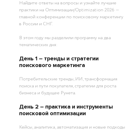
Найдите ответы на вопросы и узнайте лучшие
практики на Оптимизации/Optimization 2026 ―
главной конференции по поисковому маркетингу
в России и СНГ.
В этом году мы разделили программу на два
тематических дня:
День 1 ― тренды и стратегии
поискового маркетинга
Потребительские тренды, ИИ, трансформация
поиска и пути покупателя, стратегии для роста
бизнеса и будущее Рунета.
День 2 ― практика и инструменты
поисковой оптимизации
Кейсы, аналитика, автоматизация и новые подходы