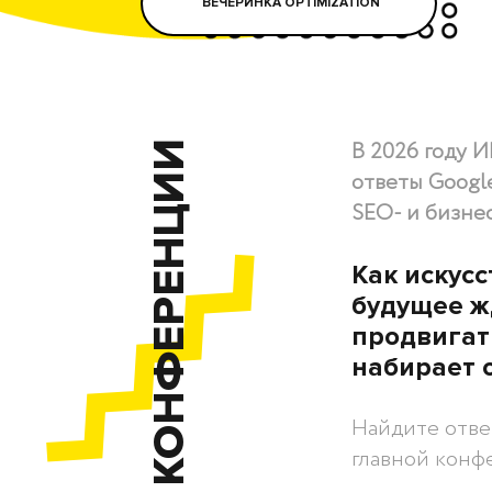
ВЕЧЕРИНКА OPTIMIZATION
В 2026 году 
О КОНФЕРЕНЦИИ
ответы Googl
SEO- и бизне
Как искус
будущее ж
продвигать
набирает 
Найдите отве
главной конф