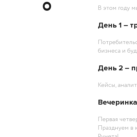
В этом году 
День 1 ― 
Потребительс
бизнеса и буд
День 2 ― 
Кейсы, анали
Вечеринка
Первая четвер
Празднуем в к
Рунета!