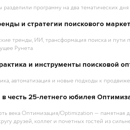
мы разделили программу на два тематических дня
тренды и стратегии поискового марке
кие тренды, ИИ, трансформация поиска и пути п
ущее Рунета.
практика и инструменты поисковой о
тика, автоматизация и новые подходы к продвиж
 в честь 25-летнего юбилея Оптимиза
ть века Оптимизация/Optimization ― памятная д
ругу друзей, коллег и почетных гостей из силь