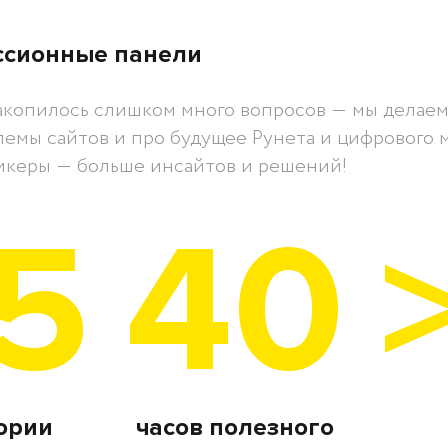
ссионные панели
накопилось слишком много вопросов ― мы делаем 
емы сайтов и про будущее Рунета и цифрового м
икеры ― больше инсайтов и решений!
5
40
тории
часов полезного