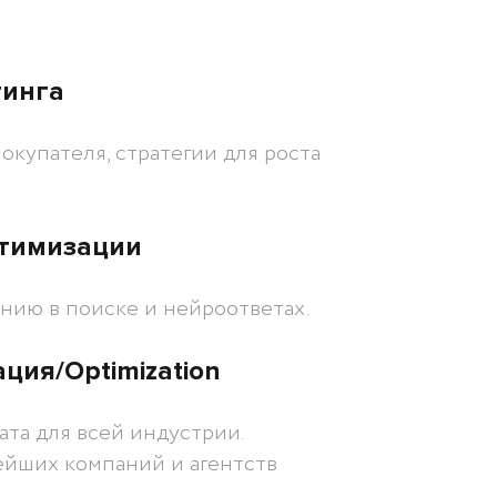
:
тинга
окупателя, стратегии для роста
птимизации
ению в поиске и нейроответах.
ция/Optimization
ата для всей индустрии.
нейших компаний и агентств