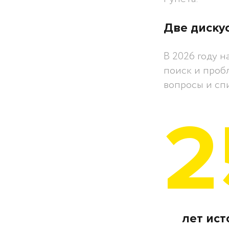
Две диску
В 2026 году 
поиск и пробл
вопросы и сп
2
лет ис