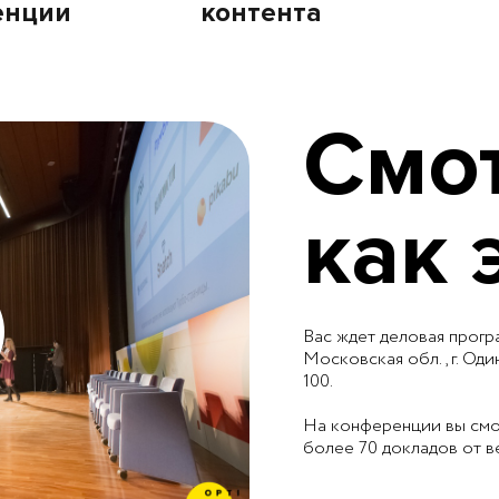
енции
контента
Смот
как 
Вас ждет деловая прог
Московская обл., г. Оди
100.
На конференции вы смо
более 70 докладов от в