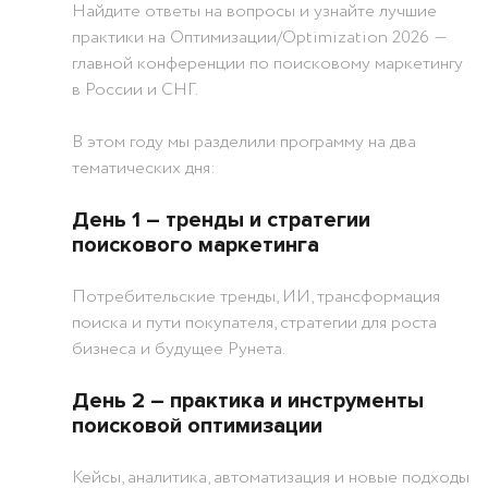
Найдите ответы на вопросы и узнайте лучшие
практики на Оптимизации/Optimization 2026 ―
главной конференции по поисковому маркетингу
в России и СНГ.
В этом году мы разделили программу на два
тематических дня:
День 1 ― тренды и стратегии
поискового маркетинга
Потребительские тренды, ИИ, трансформация
поиска и пути покупателя, стратегии для роста
бизнеса и будущее Рунета.
День 2 ― практика и инструменты
поисковой оптимизации
Кейсы, аналитика, автоматизация и новые подходы